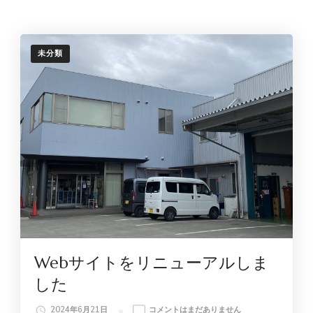
業)
の
お
知
未分類
ら
せ
へ
の
Webサイトをリニューアルしま
した
WEB
2024年6月21日
コメントはまだありません