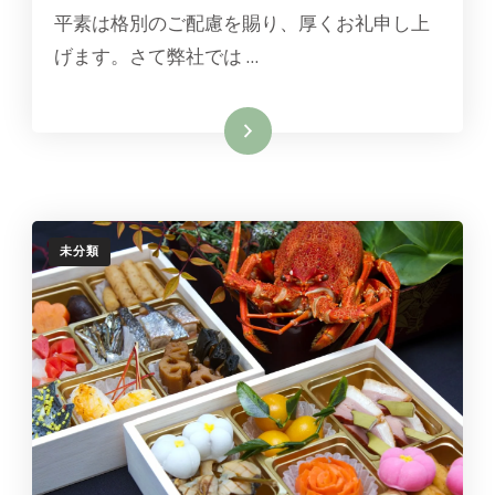
年
平素は格別のご配慮を賜り、厚くお礼申し上
夏
季
げます。さて弊社では …
休
業
の
続きを読む
お
知
ら
せ
へ
の
未分類