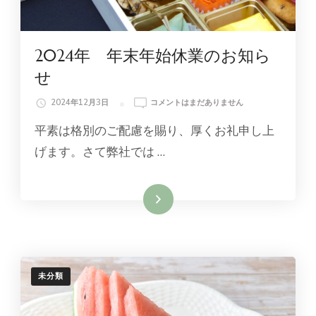
2024年 年末年始休業のお知ら
せ
2024
2024年12月3日
コメントはまだありません
年
平素は格別のご配慮を賜り、厚くお礼申し上
年
末
げます。さて弊社では …
年
始
休
続きを読む
業
の
お
知
ら
せ
未分類
へ
の