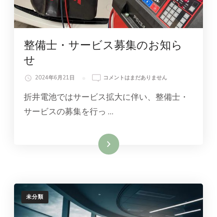
整備士・サービス募集のお知ら
せ
整
2024年6月21日
コメントはまだありません
備
折井電池ではサービス拡大に伴い、整備士・
士・
サ
サービスの募集を行っ …
ー
ビ
ス
続きを読む
募
集
の
お
知
ら
未分類
せ
へ