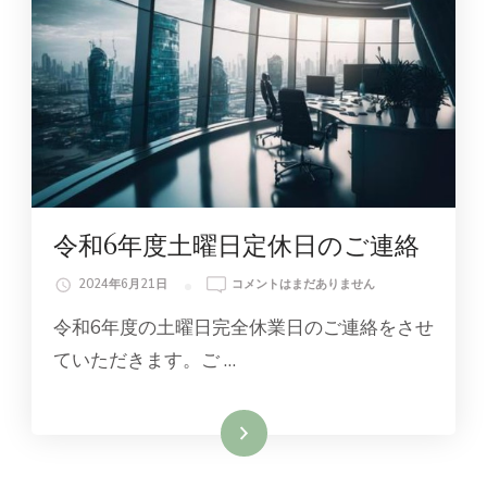
の
令和6年度土曜日定休日のご連絡
令
2024年6月21日
コメントはまだありません
和
令和6年度の土曜日完全休業日のご連絡をさせ
6
年
ていただきます。ご …
度
土
曜
続きを読む
日
定
休