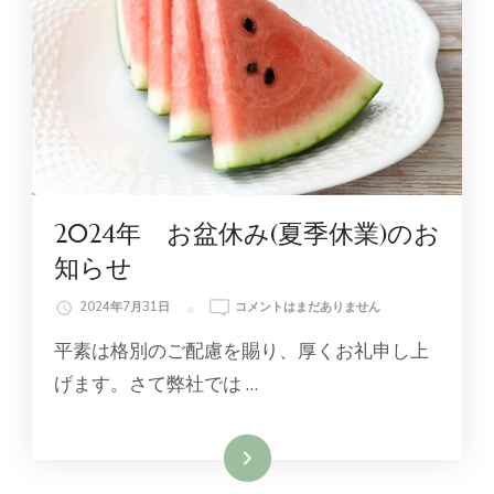
2024年 お盆休み(夏季休業)のお
知らせ
2024
2024年7月31日
コメントはまだありません
年
平素は格別のご配慮を賜り、厚くお礼申し上
お
盆
げます。さて弊社では …
休
み
(夏
続きを読む
季
休