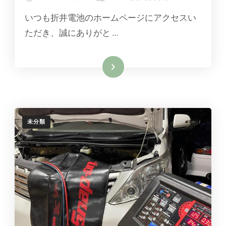
サ
いつも折井電池のホームページにアクセスい
イ
ト
ただき、誠にありがと …
を
リ
ニ
続きを読む
ュ
ー
ア
ル
し
ま
未分類
し
た
へ
の